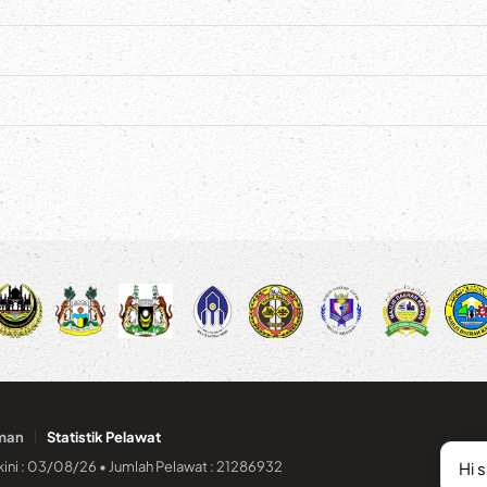
man
Statistik Pelawat
kini : 03/08/26 • Jumlah Pelawat : 21286932
Hi 