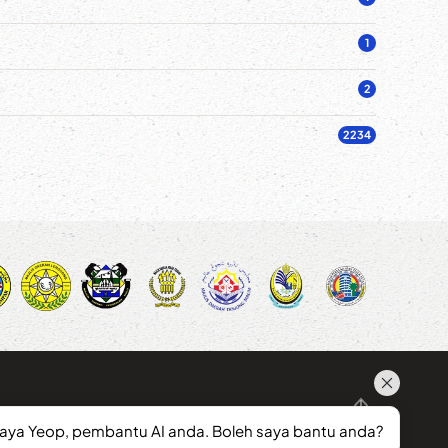
1
2
2234
saya Yeop, pembantu AI anda. Boleh saya bantu anda?