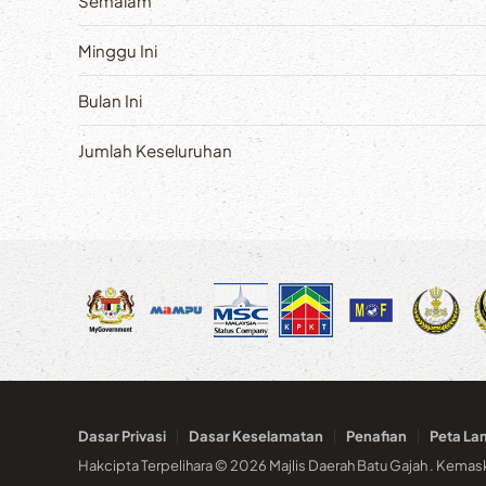
Semalam
Minggu Ini
Bulan Ini
Jumlah Keseluruhan
Dasar Privasi
Dasar Keselamatan
Penafian
Peta La
Hakcipta Terpelihara © 2026 Majlis Daerah Batu Gajah . Kemas