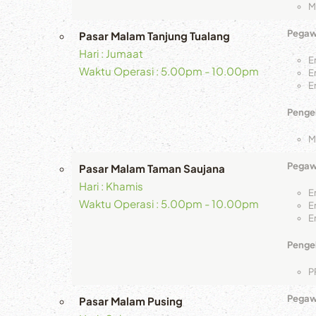
M
Pegawa
Pasar Malam Tanjung Tualang
Hari : Jumaat
E
Waktu Operasi : 5.00pm - 10.00pm
E
E
Pengel
M
Pegawa
Pasar Malam Taman Saujana
Hari : Khamis
E
Waktu Operasi : 5.00pm - 10.00pm
E
E
Pengel
P
Pegawa
Pasar Malam Pusing