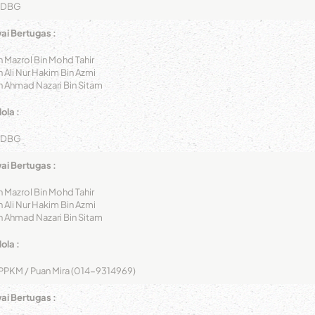
DBG
i Bertugas :
n Mazrol Bin Mohd Tahir
n Ali Nur Hakim Bin Azmi
n Ahmad Nazari Bin Sitam
ola :
DBG
i Bertugas :
n Mazrol Bin Mohd Tahir
n Ali Nur Hakim Bin Azmi
n Ahmad Nazari Bin Sitam
ola :
PPKM / Puan Mira (014-9314969)
i Bertugas :