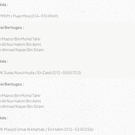
ola :
PPKM / Puan Mira (014-9314969)
i Bertugas :
n Mazrol Bin Mohd Tahir
n Ali Nur Hakim Bin Azmi
n Ahmad Nazari Bin Sitam
ola :
JK Surau Nurul Huda / En Zaidi (012-5555703)
i Bertugas :
n Mazrol Bin Mohd Tahir
n Ali Nur Hakim Bin Azmi
n Ahmad Nazari Bin Sitam
ola :
JK Masjid Umar Al khattab / En Halim (012-5240256)