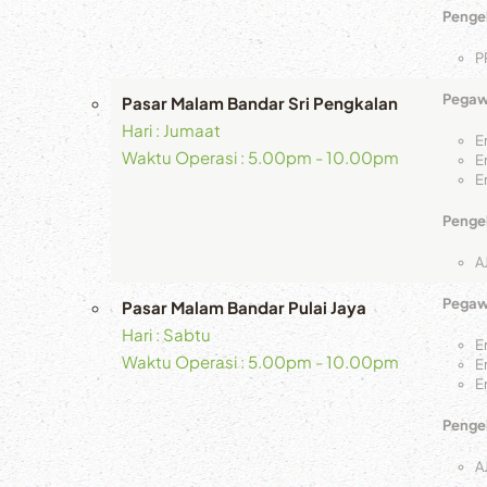
Pengel
P
Pegawa
Pasar Malam Bandar Sri Pengkalan
Hari : Jumaat
E
Waktu Operasi : 5.00pm - 10.00pm
E
E
Pengel
A
Pegawa
Pasar Malam Bandar Pulai Jaya
Hari : Sabtu
E
Waktu Operasi : 5.00pm - 10.00pm
E
E
Pengel
A